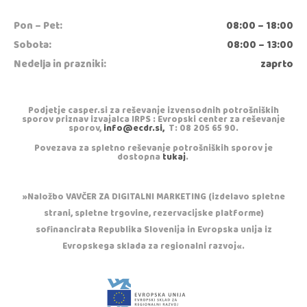
Pon – Pet:
08:00 – 18:00
Sobota:
08:00 – 13:00
Nedelja in prazniki:
zaprto
Podjetje casper.si za reševanje izvensodnih potrošniških
sporov priznav izvajalca IRPS : Evropski center za reševanje
sporov,
info@ecdr.si,
T: 08 205 65 90.
Povezava za spletno reševanje potrošniških sporov je
dostopna
tukaj
.
»Naložbo VAVČER ZA DIGITALNI MARKETING (izdelavo spletne
strani, spletne trgovine, rezervacijske platforme)
sofinancirata Republika Slovenija in Evropska unija iz
Evropskega sklada za regionalni razvoj«.