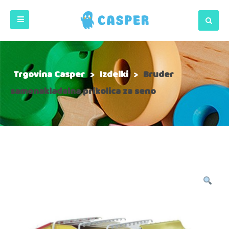
Trgovina Casper
>
Izdelki
>
Bruder
samonakladalna prikolica za seno