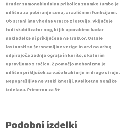
Bruder samonakladalna prikolica zanmke Jumbo je
odlična za pobiranje sena, z različnimi funkcijami.
Ob strani ima vhodna vratca z lestvijo. Vključuje
tudi stabilizator nog, ki jih uporabimo kadar
nakladalka ni priključena na traktor. Ostale
lastnosti so še: snemljive verige in vrvi na vrhu;
odpirajoča zadnja ograja in korito, s katerim
upravljamo z ročico. Z pomočjo mehanizma je
odličen priključek za vaše traktorje in druge stroje.
Nepogrešljiva na vsaki kmetiji. Kvalitetna Nemška
izdelava. Primerno za 3+
Podobni izdelki