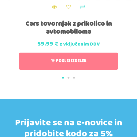
Cars tovornjak z prikolico in
avtomobiloma
59.99
€
z vključenim DDV
POGLEJ IZDELEK
Prijavite se na e-novice in
pridobite kodo za 5%